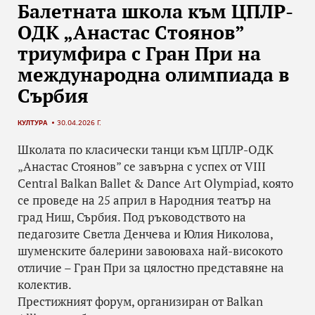
Балетната школа към ЦПЛР-
ОДК „Анастас Стоянов”
триумфира с Гран При на
международна олимпиада в
Сърбия
КУЛТУРА
30.04.2026 Г.
Школата по класически танци към ЦПЛР-ОДК
„Анастас Стоянов” се завърна с успех от VIII
Central Balkan Ballet & Dance Art Olympiad, която
се проведе на 25 април в Народния театър на
град Ниш, Сърбия. Под ръководството на
педагозите Светла Денчева и Юлия Николова,
шуменските балерини завоюваха най-високото
отличие – Гран При за цялостно представяне на
колектив.
Престижният форум, организиран от Balkan