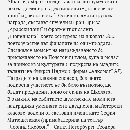
Alliance, събра стотици таланти, но шуменската
школа доминира в дисциплините „класически
танц“ и „неокласика“. Освен голямата групова
награда, съставът спечели и Гран При за
„Арабски танц“ и фрагмент от балета
„Шопениана“, което осигурява на школата 50%
поето участие във финалите на олимпиадата.
Специален момент на награждаването бе
присъждането на Почетен диплом, купа и медал
за принос към културата и подкрепа на младите
таланти на Фикрет Индже и фирма „Алкомет“ АД.
Наградите на главния спонсор, без чиято
подкрепа участието не би било възможно, ще
бъдат предадени лично от екипа на Школата.
В рамките на събитието шуменските момичета
надградиха уменията си в двудневни майсторски
класове, водени от световни имена като София
Матюшенская (примабалерина на театър
„Леонид Якобсон“ – Санкт Петербург), Теодора