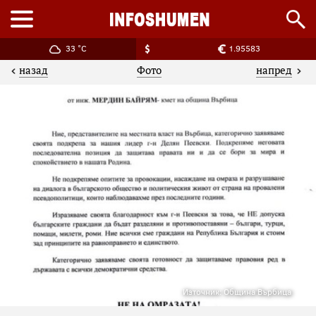
33 °C
1.95583
назад
напред
Фото
Източник: Община Върбица