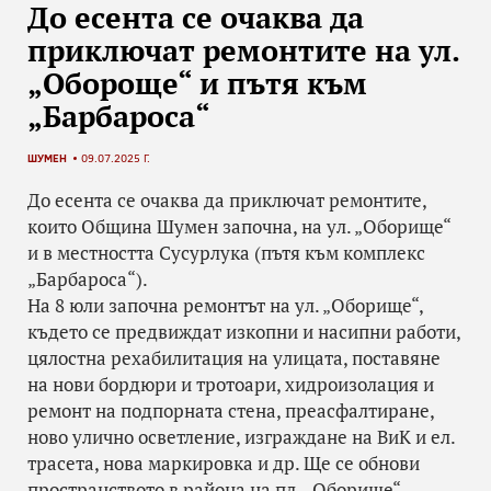
До есента се очаква да
приключат ремонтите на ул.
„Обороще“ и пътя към
„Барбароса“
ШУМЕН
09.07.2025 Г.
До есента се очаква да приключат ремонтите,
които Община Шумен започна, на ул. „Оборище“
и в местността Сусурлука (пътя към комплекс
„Барбароса“).
На 8 юли започна ремонтът на ул. „Оборище“,
където се предвиждат изкопни и насипни работи,
цялостна рехабилитация на улицата, поставяне
на нови бордюри и тротоари, хидроизолация и
ремонт на подпорната стена, преасфалтиране,
ново улично осветление, изграждане на ВиК и ел.
трасета, нова маркировка и др. Ще се обнови
пространството в района на пл. „Оборище“.