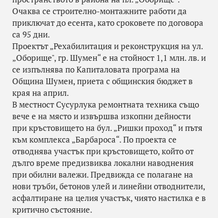
Очаква се строително-монтажните работи да
приключат до есента, като сроковете по договора
са 95 дни.
Проектът „Рехабилитация и реконструкция на ул.
„Оборище", гр. Шумен“ е на стойност 1,1 млн. лв. и
се изпълнява по Капиталовата програма на
Община Шумен, приета с общинския бюджет в
края на април.
В местност Сусурлука ремонтната техника също
вече е на място и извършва изкопни дейности
при кръстовището на бул. „Ришки проход“ и пътя
към комплекса „Барбароса“. По проекта се
отводнява участък при кръстовището, който от
дълго време предизвиква локални наводнения
при обилни валежи. Предвижда се полагане на
нови тръби, бетонов улей и линейни отводнители,
асфалтиране на целия участък, чиято настилка е в
критично състояние.