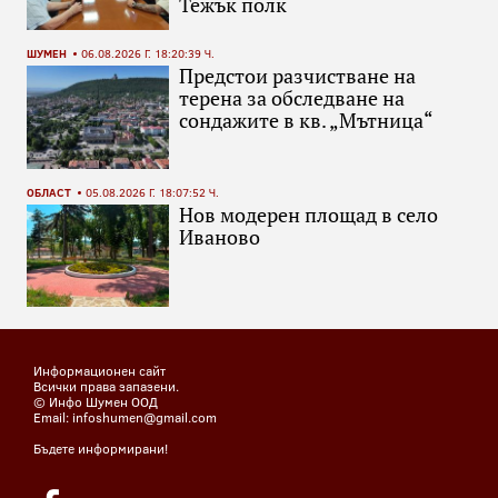
Тежък полк
ШУМЕН
06.08.2026 Г. 18:20:39 Ч.
Предстои разчистване на
терена за обследване на
сондажите в кв. „Мътница“
ОБЛАСТ
05.08.2026 Г. 18:07:52 Ч.
Нов модерен площад в село
Иваново
Информационен сайт
Всички права запазени.
© Инфо Шумен ООД
Email: infoshumen@gmail.com
Бъдете информирани!