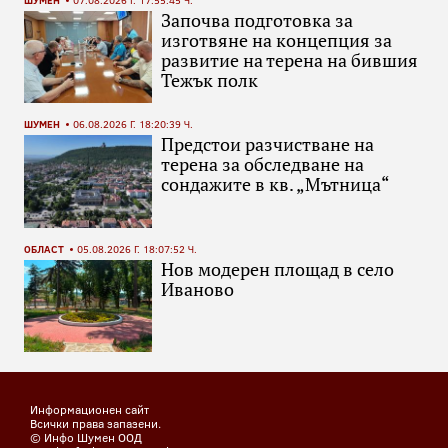
ШУМЕН
07.08.2026 Г. 17:55:45 Ч.
Започва подготовка за
изготвяне на концепция за
развитие на терена на бившия
Тежък полк
ШУМЕН
06.08.2026 Г. 18:20:39 Ч.
Предстои разчистване на
терена за обследване на
сондажите в кв. „Мътница“
ОБЛАСТ
05.08.2026 Г. 18:07:52 Ч.
Нов модерен площад в село
Иваново
Информационен сайт
Всички права запазени.
© Инфо Шумен ООД