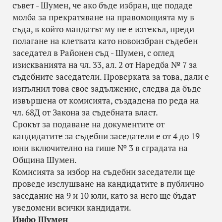
съвет - Шумен, че ако бъде избран, ще подаде
молба за прекратяване на правомощията му в
съда, в който мандатът му не е изтекъл, преди
полагане на клетвата като новоизбран съдебен
заседател в Районен съд - Шумен, с оглед
изискванията на чл. 33, ал. 2 от Наредба № 7 за
съдебните заседатели. Проверката за това, дали е
изпълнил това свое задължение, следва да бъде
извършена от комисията, създадена по реда на
чл. 68Д от Закона за съдебната власт.
Срокът за подаване на документите от
кандидатите за съдебни заседатели е от 4 до 19
юни включително на гише № 3 в сградата на
Община Шумен.
Комисията за избор на съдебни заседатели ще
проведе изслушване на кандидатите в публично
заседание на 9 и 10 юли, като за него ще бъдат
уведомени всички кандидати.
Инфо Шумен