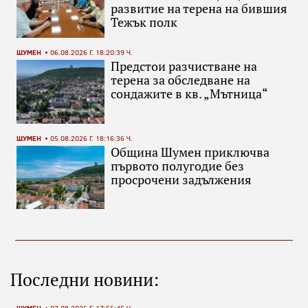
развитие на терена на бившия
Тежък полк
ШУМЕН
06.08.2026 Г. 18:20:39 Ч.
Предстои разчистване на
терена за обследване на
сондажите в кв. „Мътница“
ШУМЕН
05.08.2026 Г. 18:16:36 Ч.
Община Шумен приключва
първото полугодие без
просрочени задължения
Последни новини: