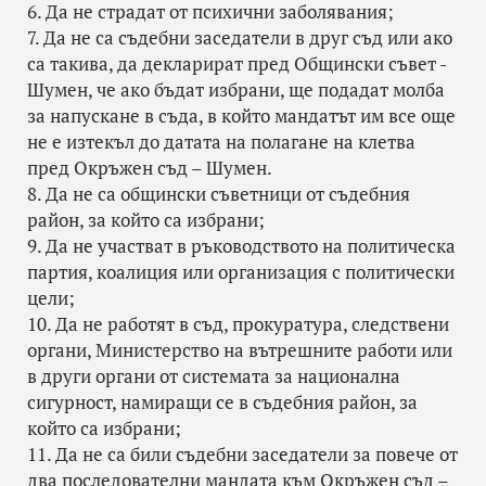
6. Да не страдат от психични заболявания;
7. Да не са съдебни заседатели в друг съд или ако
са такива, да декларират пред Общински съвет -
Шумен, че ако бъдат избрани, ще подадат молба
за напускане в съда, в който мандатът им все още
не е изтекъл до датата на полагане на клетва
пред Окръжен съд – Шумен.
8. Да не са общински съветници от съдебния
район, за който са избрани;
9. Да не участват в ръководството на политическа
партия, коалиция или организация с политически
цели;
10. Да не работят в съд, прокуратура, следствени
органи, Министерство на вътрешните работи или
в други органи от системата за национална
сигурност, намиращи се в съдебния район, за
който са избрани;
11. Да не са били съдебни заседатели за повече от
два последователни мандата към Окръжен съд –