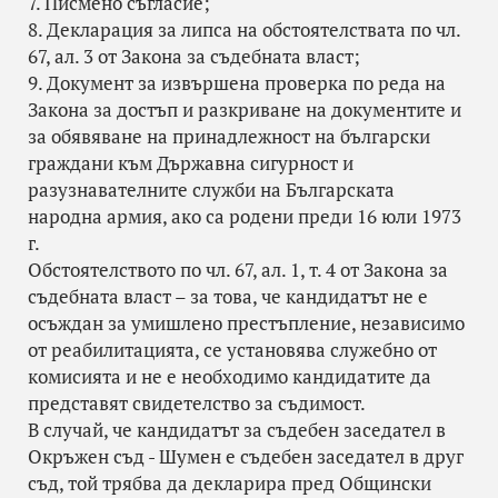
7. Писмено съгласие;
8. Декларация за липса на обстоятелствата по чл.
67, ал. 3 от Закона за съдебната власт;
9. Документ за извършена проверка по реда на
Закона за достъп и разкриване на документите и
за обявяване на принадлежност на български
граждани към Държавна сигурност и
разузнавателните служби на Българската
народна армия, ако са родени преди 16 юли 1973
г.
Обстоятелството по чл. 67, ал. 1, т. 4 от Закона за
съдебната власт – за това, че кандидатът не е
осъждан за умишлено престъпление, независимо
от реабилитацията, се установява служебно от
комисията и не е необходимо кандидатите да
представят свидетелство за съдимост.
В случай, че кандидатът за съдебен заседател в
Окръжен съд - Шумен е съдебен заседател в друг
съд, той трябва да декларира пред Общински