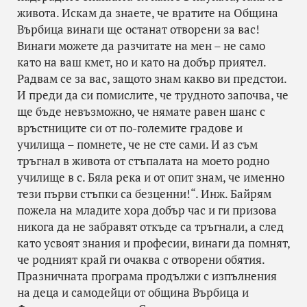
живота. Искам да знаете, че вратите на Община
Върбица винаги ще останат отворени за вас!
Винаги можете да разчитате на мен – не само
като на ваш кмет, но и като на добър приятел.
Радвам се за вас, защото знам какво ви предстои.
И преди да си помислите, че трудното започва, че
ще бъде невъзможно, че нямате равен шанс с
връстниците си от по-големите градове и
училища – помнете, че не сте сами. И аз съм
тръгнал в живота от стъпалата на моето родно
училище в с. Бяла река и от опит знам, че именно
тези първи стъпки са безценни!“. Инж. Байрям
пожела на младите хора добър час и ги призова
никога да не забравят откъде са тръгнали, а след
като усвоят знания и професии, винаги да помнят,
че родният край ги очаква с отворени обятия.
Празничната програма продължи с изпълнения
на деца и самодейци от община Върбица и