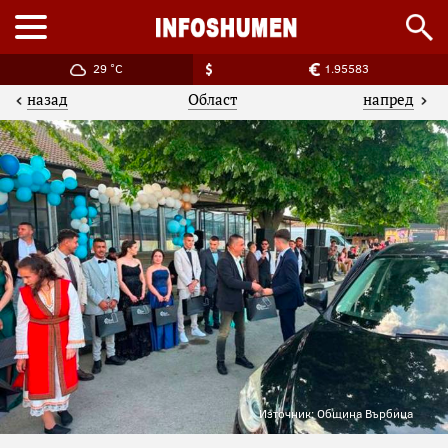
29 °C
1.95583
назад
напред
Област
Източник: Община Върбица