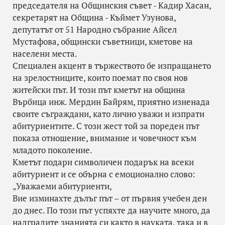
председателя на Общинския съвет - Кадир Хасан,
секретарят на Община - Къймет Узунова,
депутатът от 51 Народно събрание Айсел
Мустафова, общински съветници, кметове на
населени места.
Специален акцент в тържеството бе изпращането
на зрелостниците, които поемат по своя нов
житейски път. И този път кметът на община
Върбица инж. Мердин Байрям, приятно изненада
своите съграждани, като лично уважи и изпрати
абитуриентите. С този жест той за пореден път
показа отношение, внимание и човечност към
младото поколение.
Кметът подари символичен подарък на всеки
абитуриент и се обърна с емоционално слово:
„Уважаеми абитуриенти,
Вие изминахте дълъг път – от първия учебен ден
до днес. По този път успяхте да научите много, да
надградите знанията си както в науката, така и в