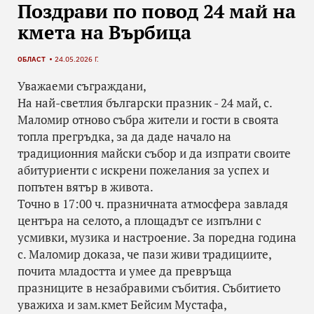
Поздрави по повод 24 май на
кмета на Върбица
ОБЛАСТ
24.05.2026 Г.
Уважаеми съграждани,
На най-светлия български празник - 24 май, с.
Маломир отново събра жители и гости в своята
топла прегръдка, за да даде начало на
традиционния майски събор и да изпрати своите
абитуриенти с искрени пожелания за успех и
попътен вятър в живота.
Точно в 17:00 ч. празничната атмосфера завладя
центъра на селото, а площадът се изпълни с
усмивки, музика и настроение. За поредна година
с. Маломир доказа, че пази живи традициите,
почита младостта и умее да превръща
празниците в незабравими събития. Събитието
уважиха и зам.кмет Бейсим Мустафа,