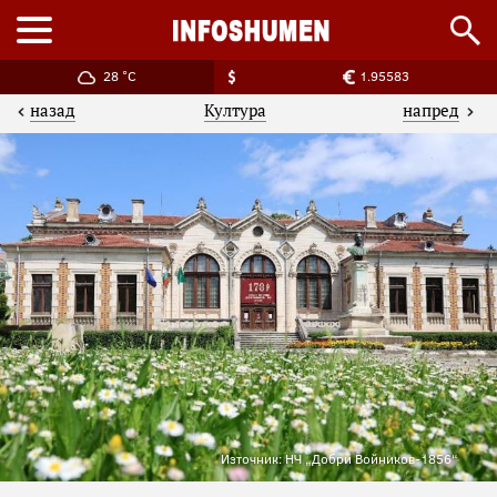
28 °C
1.95583
назад
напред
Култура
Източник: НЧ „Добри Войников-1856“