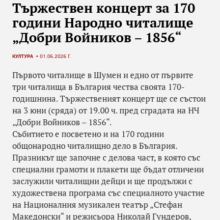
Тържествен концерт за 170
години Народно читалище
„Добри Войников – 1856“
КУЛТУРА
01.06.2026 Г.
Първото читалище в Шумен и едно от първите
три читалища в България чества своята 170-
годишнина. Тържественият концерт ще се състои
на 3 юни (сряда) от 19.00 ч. пред сградата на НЧ
„Добри Войников – 1856“.
Събитието е посветено и на 170 години
общонародно читалищно дело в България.
Празникът ще започне с делова част, в която със
специални грамоти и плакети ще бъдат отличени
заслужили читалищни дейци и ще продължи с
художествена програма със специалното участие
на Националния музикален театър „Стефан
Македонски“ и режисьора Николай Гундеров,