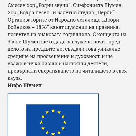
Смесен хор „Родни звуци“, Симфониета Шумен,
Хор „Бодра песен“ и Балетно студио „Перли“.
Организаторите от Народно читалище „Добри
Войников – 1856“ канят шуменци на празника,
посветен на знаковата годишнина. С концерта на
3 юни Шумен ще отдаде заслужена почит пред
делото на предците ни, създали това уникално
средище на просвещение и духовност, и ще
уважи всички бивши и настоящи деятели,
превърнали съхраняването на читалището в своя
кауза.
Инфо Шумен