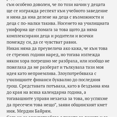
съм особено доволен, че по този начин у децата
ще се изгражда респект към учебното заведение
и няма да има делене на деца с възможности и
деца с по-малки такива. Носенето на училищната
униформа ще спомага за това щото да няма
комплексирани деца и родители и всички
помежду си, да се чувстват равни.
Никак няма да преувелича ако кажа, че към това
се стремих години наред, но тогава изглежда
някои хора погрешно ме разбраха, или изобщо не
пожелаха да ме разберат и тълкуваха тази моя
идея като неприемлива. Злоупотребяваха с
училищните финанси буквално до последния
грош. Средставата потъваха, като в бездънна яма
до края на всяка календарна година, а
тогавашните управи нехаеха за това, но успяхме
да пресечем това нещо”, заяви общинският кмет
инж. Мердин Байрям.