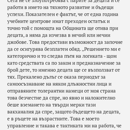
Сега не се злоупотребява с парите за децата и се
работи в името на тяхното развитие и бъдещи
успехи. Показателен е фактът, че от една година
учебните центрове имат преходен остатък и
точно той с помощта на Общината ще отива при
децата, а няма да изчезва в нечий или нечии
джобове. Това предостави възможност да започне
да се осигурява безплатен обяд. „Решението ми е
категорично и то следва пътя на логиката - щом
като средствата са по закон и предназначение за
брой дете, то именно децата ще се възползват от
тях. Прекалено дълъг се оказа периодът за
самоосъзнаване на някои длъжностни лица и
отправяните толерантни намеци от моя страна
това безчестие да спре, но явно и наложително
беше вземането на твърди мерки тази
вакханалия да спре, защото бъдещето на децата,
е в ръцете на възрастните. Това е моето
управление и такава е тактиката ми на работа, че