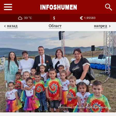
33 °C
1.95583
назад
напред
Област
Източник: Община Върбица архив