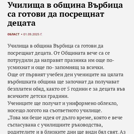
Училища в община Върбица
са готови да посрещнат
децата
ОБЛАСТ
01.09.2025 Г.
Училища в община Върбица са готови да
посрещнат децата. От Общината вече са се
потрудили да направят празника им още по-
усмихнат и още по- запомнящ за всички.
Още от първият учебен ден учениците на цялата
върбишката община ще започнат да получават
безплатен обяд, както от 5 години е за децата във
всичките детски градини.
Учениците ще получат и униформено облекло,
носещо логото на съответното училище.
„Това ми беше идея от дълго време, която е вече
съгласувана с училищните ръководства,
родителите и в близките дни ще види бял свят. Аз