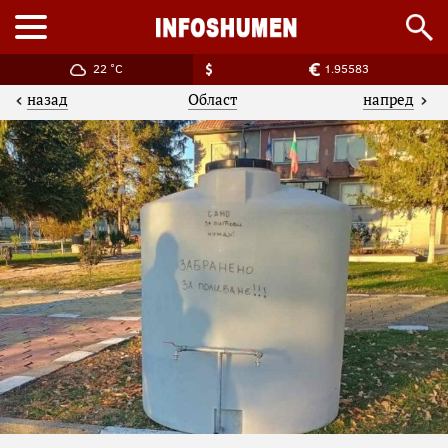
22 °C
1.95583
назад
напред
Област