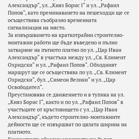
Александър“, ул. „Княз Борис I“ и ул. „Рафаил
Попов“, като преминаването на пешеходци ще се
осъществява съобразно временната
сигнализация на място.
За извършването на краткотрайни строително-
монтажни работи ще бъде въведено и пълно
затваряне на пътното платно по ул. „Цар Иван
Александър“ в участъка между ул. „Св. Климент
Охридски“ и ул. „Рафаил Попов“. Обходният
маршрут ще се осъществява по ул. „Св. Климент
Охридски“, бул. „Симеон Велики“ и ул. „Цар
Освободител“.
Преустановява се движението и в тупика на ул.
„Княз Борис I“, както и по ул. „Рафаил Попов“ в
участъците от кръстовището с ул. „Цар Иван
Александър“, където строително-монтажните
дейности ще се извършват по цялата ширина на
платното.