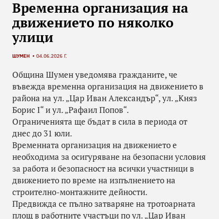
Временна организация на
движението по няколко
улици
ШУМЕН
04.06.2026 Г.
Община Шумен уведомява гражданите, че
въвежда временна организация на движението в
района на ул. „Цар Иван Александър“, ул. „Княз
Борис I“ и ул. „Рафаил Попов“.
Ограниченията ще бъдат в сила в периода от
днес до 31 юли.
Временната организация на движението е
необходима за осигуряване на безопасни условия
за работа и безопасност на всички участници в
движението по време на изпълнението на
строително-монтажните дейности.
Предвижда се пълно затваряне на тротоарната
площ в работните участъци по ул. „Цар Иван