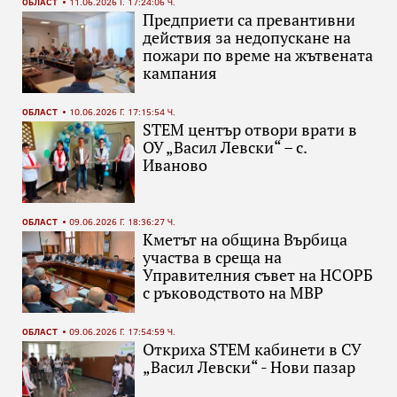
ОБЛАСТ
11.06.2026 Г. 17:24:06 Ч.
Предприети са превантивни
действия за недопускане на
пожари по време на жътвената
кампания
ОБЛАСТ
10.06.2026 Г. 17:15:54 Ч.
STEM център отвори врати в
ОУ „Васил Левски“ – с.
Иваново
ОБЛАСТ
09.06.2026 Г. 18:36:27 Ч.
Кметът на община Върбица
участва в среща на
Управителния съвет на НСОРБ
с ръководството на МВР
ОБЛАСТ
09.06.2026 Г. 17:54:59 Ч.
Откриха STEM кабинети в СУ
„Васил Левски“ - Нови пазар