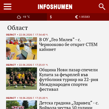
19 °C
1.95583
Област
ОБЛАСТ
22.06.2026 Г. 17:34:40 Ч.
В ОУ „Гео Милев“ - с.
Чернооково бе открит СТЕМ
кабинет
ОБЛАСТ
22.06.2026 Г. 17:25:01 Ч.
Община Нови пазар спечели
Купата за феърплей във
футболния турнир на 22-рия
Международен спортен
фестивал
ОБЛАСТ
18.06.2026 Г. 17:25:20 Ч.
Детска градина „Здравец“ - с.
Войвода чества 50 години