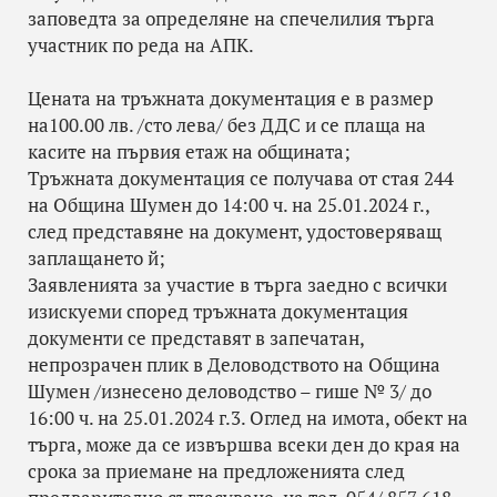
заповедта за определяне на спечелилия търга
участник по реда на АПК.
Цената на тръжната документация е в размер
на100.00 лв. /сто лева/ без ДДС и се плаща на
касите на първия етаж на общината;
Тръжната документация се получава от стая 244
на Община Шумен до 14:00 ч. на 25.01.2024 г.,
след представяне на документ, удостоверяващ
заплащането й;
Заявленията за участие в търга заедно с всички
изискуеми според тръжната документация
документи се представят в запечатан,
непрозрачен плик в Деловодството на Община
Шумен /изнесено деловодство – гише № 3/ до
16:00 ч. на 25.01.2024 г.3. Оглед на имота, обект на
търга, може да се извършва всеки ден до края на
срока за приемане на предложенията след