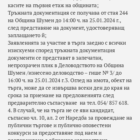
касите на първия етаж на общината;
Тръжната документация се получава от стая 244
на Община Шумен до 14:00 ч. на 25.01.2024 г.,
след представяне на документ, удостоверяващ
заплащането й;
Заявленията за участие в търга заедно с всички
изискуеми според тръжната документация
документи се представят в запечатан,
непрозрачен плик в Деловодството на Община
Шумен /изнесено деловодство – гише № 3/ до
16:00 ч. на 25.01.2024 г.3. Оглед на имота, обект на
търга, може да се извършва всеки ден до края на
срока за приемане на предложенията след
предварително съгласуване на тел. 054/ 857 618.
4. В случай, че на търга не се яви кандидат,
съгласно чл. 10, ал. 2 от Наредба за провеждане на
публични търгове и публично оповестени
конкурси за предоставяне под наем и