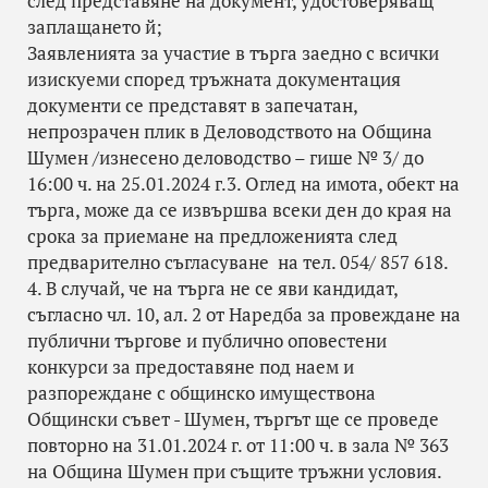
след представяне на документ, удостоверяващ
заплащането й;
Заявленията за участие в търга заедно с всички
изискуеми според тръжната документация
документи се представят в запечатан,
непрозрачен плик в Деловодството на Община
Шумен /изнесено деловодство – гише № 3/ до
16:00 ч. на 25.01.2024 г.3. Оглед на имота, обект на
търга, може да се извършва всеки ден до края на
срока за приемане на предложенията след
предварително съгласуване на тел. 054/ 857 618.
4. В случай, че на търга не се яви кандидат,
съгласно чл. 10, ал. 2 от Наредба за провеждане на
публични търгове и публично оповестени
конкурси за предоставяне под наем и
разпореждане с общинско имуществона
Общински съвет - Шумен, търгът ще се проведе
повторно на 31.01.2024 г. от 11:00 ч. в зала № 363
на Община Шумен при същите тръжни условия.