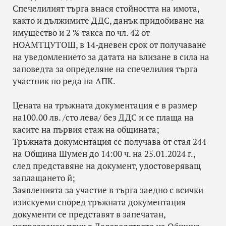
Спечелилият търга внася стойността на имота,
както и дължимите ДДС, данък придобиване на
имущество и 2 % такса по чл. 42 от
НОАМТЦУТОШ, в 14-дневен срок от получаване
на уведомлението за датата на влизане в сила на
заповедта за определяне на спечелилия търга
участник по реда на АПК.
Цената на тръжната документация е в размер
на100.00 лв. /сто лева/ без ДДС и се плаща на
касите на първия етаж на общината;
Тръжната документация се получава от стая 244
на Община Шумен до 14:00 ч. на 25.01.2024 г.,
след представяне на документ, удостоверяващ
заплащането й;
Заявленията за участие в търга заедно с всички
изискуеми според тръжната документация
документи се представят в запечатан,