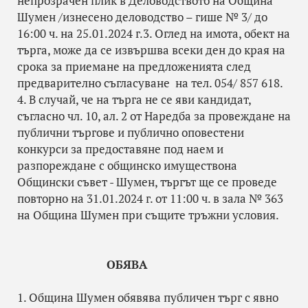
непрозрачен плик в Деловодството на Община
Шумен /изнесено деловодство – гише № 3/ до
16:00 ч. на 25.01.2024 г.3. Оглед на имота, обект на
търга, може да се извършва всеки ден до края на
срока за приемане на предложенията след
предварително съгласуване на тел. 054/ 857 618.
4. В случай, че на търга не се яви кандидат,
съгласно чл. 10, ал. 2 от Наредба за провеждане на
публични търгове и публично оповестени
конкурси за предоставяне под наем и
разпореждане с общинско имуществона
Общински съвет - Шумен, търгът ще се проведе
повторно на 31.01.2024 г. от 11:00 ч. в зала № 363
на Община Шумен при същите тръжни условия.
ОБЯВА
1. Община Шумен обявява публичен търг с явно