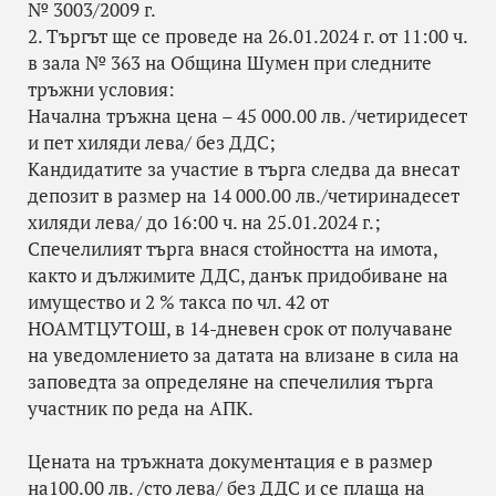
№ 3003/2009 г.
2. Търгът ще се проведе на 26.01.2024 г. от 11:00 ч.
в зала № 363 на Община Шумен при следните
тръжни условия:
Начална тръжна цена – 45 000.00 лв. /четиридесет
и пет хиляди лева/ без ДДС;
Кандидатите за участие в търга следва да внесат
депозит в размер на 14 000.00 лв./четиринадесет
хиляди лева/ до 16:00 ч. на 25.01.2024 г.;
Спечелилият търга внася стойността на имота,
както и дължимите ДДС, данък придобиване на
имущество и 2 % такса по чл. 42 от
НОАМТЦУТОШ, в 14-дневен срок от получаване
на уведомлението за датата на влизане в сила на
заповедта за определяне на спечелилия търга
участник по реда на АПК.
Цената на тръжната документация е в размер
на100.00 лв. /сто лева/ без ДДС и се плаща на