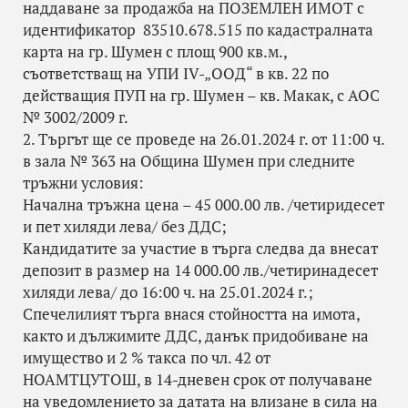
наддаване за продажба на ПОЗЕМЛЕН ИМОТ с
идентификатор 83510.678.515 по кадастралната
карта на гр. Шумен с площ 900 кв.м.,
съответстващ на УПИ IV-„ООД“ в кв. 22 по
действащия ПУП на гр. Шумен – кв. Макак, с АОС
№ 3002/2009 г.
2. Търгът ще се проведе на 26.01.2024 г. от 11:00 ч.
в зала № 363 на Община Шумен при следните
тръжни условия:
Начална тръжна цена – 45 000.00 лв. /четиридесет
и пет хиляди лева/ без ДДС;
Кандидатите за участие в търга следва да внесат
депозит в размер на 14 000.00 лв./четиринадесет
хиляди лева/ до 16:00 ч. на 25.01.2024 г.;
Спечелилият търга внася стойността на имота,
както и дължимите ДДС, данък придобиване на
имущество и 2 % такса по чл. 42 от
НОАМТЦУТОШ, в 14-дневен срок от получаване
на уведомлението за датата на влизане в сила на