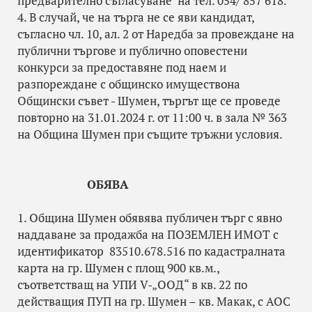
предварително съгласуване на тел. 054/ 857 618.
4. В случай, че на търга не се яви кандидат,
съгласно чл. 10, ал. 2 от Наредба за провеждане на
публични търгове и публично оповестени
конкурси за предоставяне под наем и
разпореждане с общинско имуществона
Общински съвет - Шумен, търгът ще се проведе
повторно на 31.01.2024 г. от 11:00 ч. в зала № 363
на Община Шумен при същите тръжни условия.
ОБЯВА
1. Община Шумен обявява публичен търг с явно
наддаване за продажба на ПОЗЕМЛЕН ИМОТ с
идентификатор 83510.678.516 по кадастралната
карта на гр. Шумен с площ 900 кв.м.,
съответстващ на УПИ V-„ООД“ в кв. 22 по
действащия ПУП на гр. Шумен – кв. Макак, с АОС